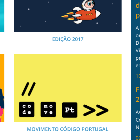
d
p
A
o
EDIÇÃO 2017
D
V
p
e
1
F
2
A
C
N
MOVIMENTO CÓDIGO PORTUGAL
0