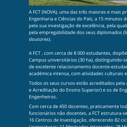
A FCT (NOVA), uma das três maiores e mais pr
Engenharia e Ciências do País, a 15 minutos d
pela sua investigação de excelência, pela qua
pela empregabilidade dos seus diplomados (l
doutores).
A FCT , com cerca de 8 000 estudantes, disp
Campus universitários (30 ha), distinguindo
de excelente relacionamento docente-estuda
académica intensa, com atividades culturais e
Todos os seus cursos estão acreditados pela 
e Acreditação do Ensino Superior) e os de E
Engenheiros.
Com cerca de 450 docentes, praticamente to
funcionários não docentes, a FCT estrutura-
16 Centros de Investigação, oferecendo 82 cic
Licenciaturas; 11 Mestrados Integrados; 28 M