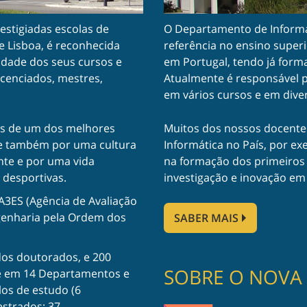
estigiadas escolas de
O Departamento de Informát
e Lisboa, é reconhecida
referência no ensino superi
lidade dos seus cursos e
em Portugal, tendo já form
icenciados, mestres,
Atualmente é responsável p
em vários cursos e em dive
ões de um dos melhores
Muitos dos nossos docente
-se também por uma cultura
Informática no País, por ex
nte e por uma vida
na formação dos primeiros 
 desportivas.
investigação e inovação em
A3ES (Agência de Avaliação
ngenharia pela Ordem dos
SABER MAIS
dos doutorados, e 200
SOBRE O NOVA 
se em 14 Departamentos e
los de estudo (6
estrados; 37