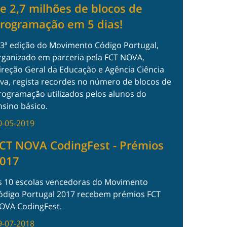
e 2,7 milhões de blocos de
rogramação em 5 dias!
 3ª edição do Movimento Código Portugal,
rganizado em parceria pela FCT NOVA,
ireção Geral da Educação e Agência Ciência
iva, regista recordes no número de blocos de
rogramação utilizados pelos alunos do
nsino básico.
0-05-2019
CT NOVA CodingFest - Prémios
017
s 10 escolas vencedoras do Movimento
ódigo Portugal 2017 recebem prémios FCT
OVA CodingFest.
9-07-2018